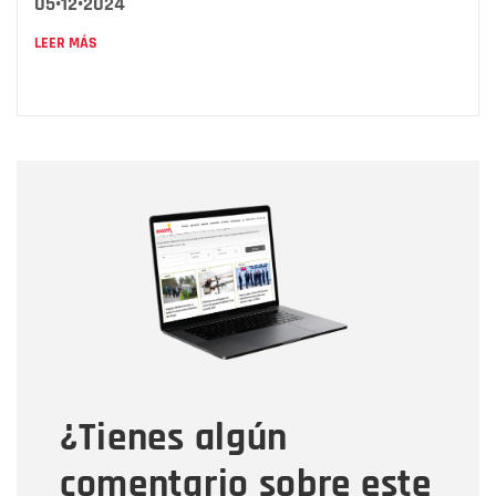
05•12•2024
LEER MÁS
Nombre
Nombre
Correo electrónico
Tipo de comentario
¿Tienes algún
Mensaje
comentario sobre este