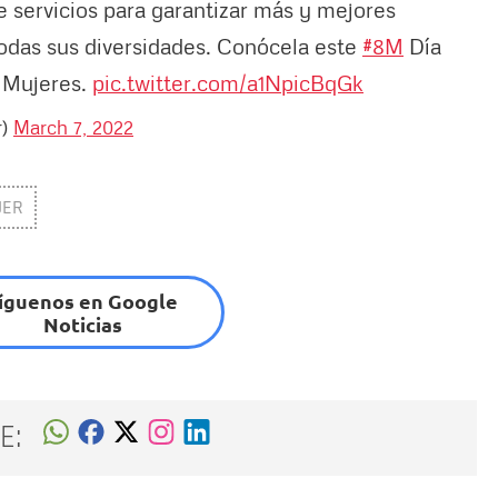
e servicios para garantizar más y mejores
odas sus diversidades. Conócela este
#8M
Día
s Mujeres.
pic.twitter.com/a1NpicBqGk
r)
March 7, 2022
JER
íguenos en Google
Noticias
E: