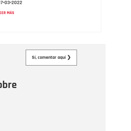
07•03•2022
EER MÁS
orreo electrónico
Sí, comentar aquí ❯
ensaje
obre
Enviar