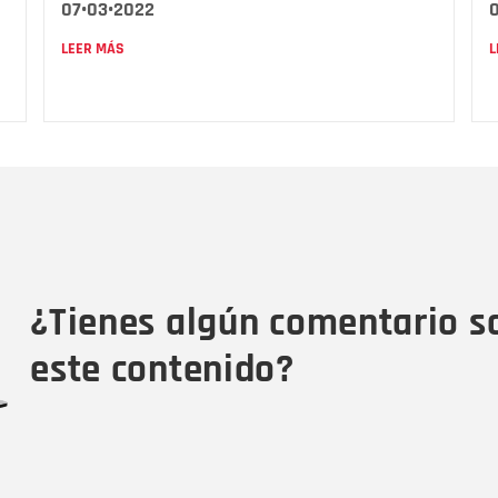
07•03•2022
L
LEER MÁS
Nombre
C
Nombre
Tipo de comentario
M
¿Tienes algún comentario s
este contenido?