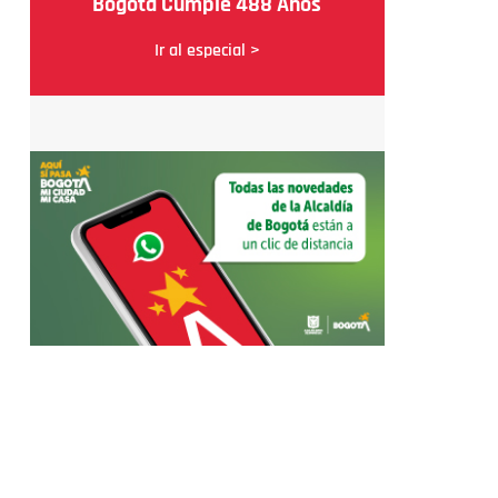
Bogotá Cumple 488 Años
Ir al especial >