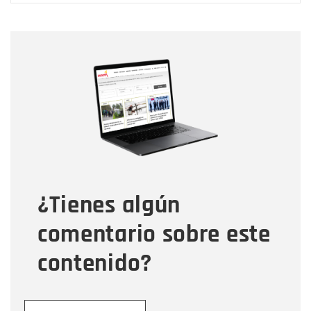
Nombre
Nombre
Correo electrónico
Tipo de comentario
¿Tienes algún
Mensaje
comentario sobre este
contenido?