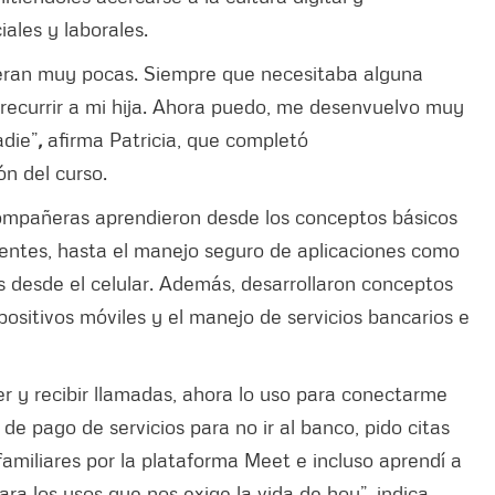
iales y laborales.
s eran muy pocas. Siempre que necesitaba alguna
e recurrir a mi hija. Ahora puedo, me desenvuelvo muy
adie”
,
afirma Patricia, que completó
ón del curso.
 compañeras aprendieron desde los conceptos básicos
gentes, hasta el manejo seguro de aplicaciones como
 desde el celular. Además, desarrollaron conceptos
spositivos móviles y el manejo de servicios bancarios e
er y recibir llamadas, ahora lo uso para conectarme
 de pago de servicios para no ir al banco, pido citas
amiliares por la plataforma Meet e incluso aprendí a
ara los usos que nos exige la vida de hoy”
,
indica