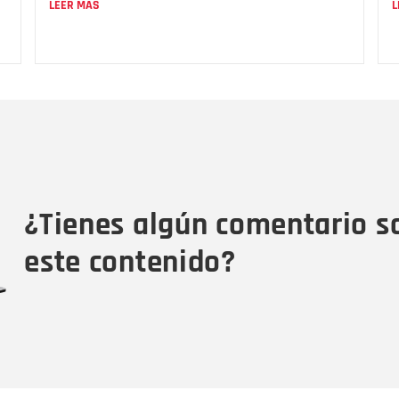
LEER MÁS
L
Nombre
C
Nombre
Tipo de comentario
M
¿Tienes algún comentario s
este contenido?