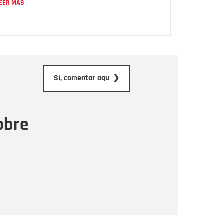
EER MÁS
orreo electrónico
Sí, comentar aquí ❯
ensaje
obre
Enviar