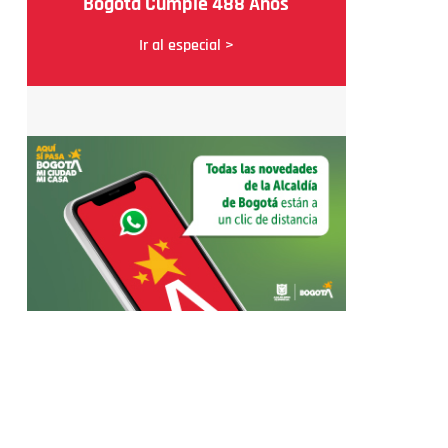
Bogotá Cumple 488 Años
Ir al especial >