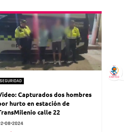
SEGURIDAD
Video: Capturados dos hombres
por hurto en estación de
TransMilenio calle 22
02•08•2024