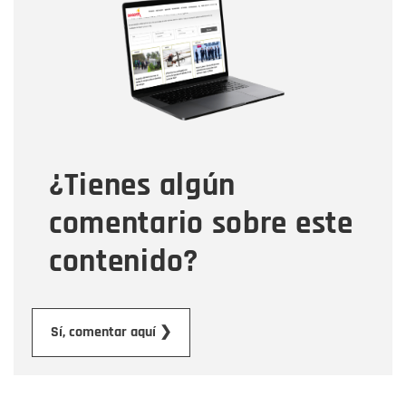
Nombre
Correo electrónico
Tipo de comentario
¿Tienes algún
Mensaje
comentario sobre este
contenido?
Enviar
Sí, comentar aquí ❯