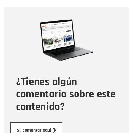
Nombre
Nombre
Correo electrónico
Tipo de comentario
¿Tienes algún
Mensaje
comentario sobre este
contenido?
Enviar
Sí, comentar aquí ❯