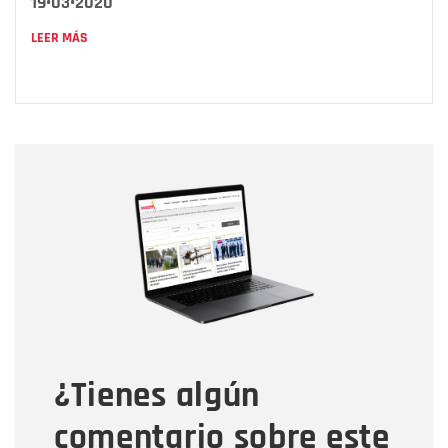
19•03•2020
LEER MÁS
Nombre
Nombre
Correo electrónico
Tipo de comentario
¿Tienes algún
Mensaje
comentario sobre este