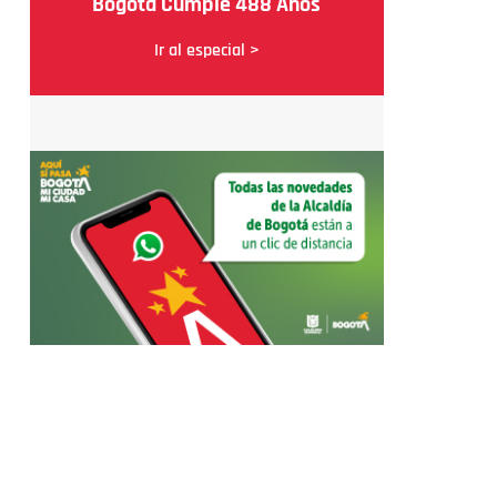
Bogotá Cumple 488 Años
Ir al especial >