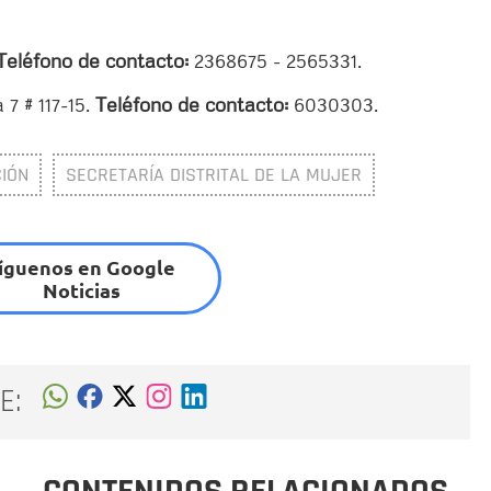
Teléfono de contacto:
2368675 - 2565331.
 7 # 117-15.
Teléfono de contacto:
6030303.
IÓN
SECRETARÍA DISTRITAL DE LA MUJER
íguenos en Google
Noticias
E: