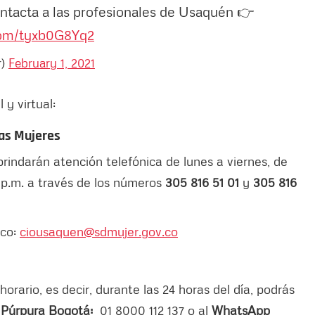
ontacta a las profesionales de Usaquén 👉
.com/tyxb0G8Yq2
r)
February 1, 2021
 y virtual:
as Mujeres
brindarán atención telefónica de lunes a viernes, de
0 p.m. a través de los números
305 816 51 01
y
305 816
ico:
ciousaquen@sdmujer.gov.co
horario, es decir, durante las 24 horas del día, podrás
 Púrpura Bogotá:
01 8000 112 137 o al
WhatsApp