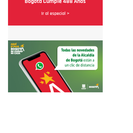
Bogotá Cumple 488 Años
Ir al especial >