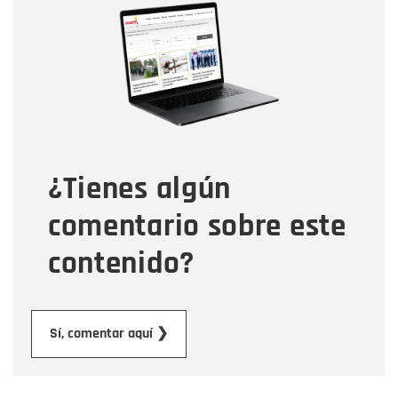
Nombre
Correo electrónico
Tipo de comentario
¿Tienes algún
Mensaje
comentario sobre este
contenido?
Enviar
Sí, comentar aquí ❯