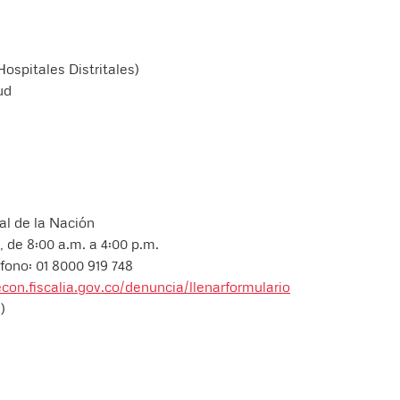
ospitales Distritales)
ud
al de la Nación
s, de 8:00 a.m. a 4:00 p.m.
éfono: 01 8000 919 748
econ.fiscalia.gov.co/denuncia/llenarformulario
)