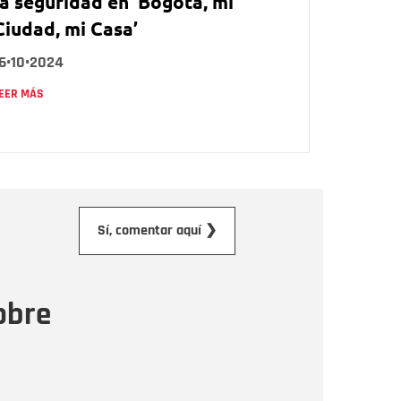
la seguridad en ‘Bogotá, mi
Ciudad, mi Casa’
6•10•2024
EER MÁS
orreo electrónico
Sí, comentar aquí ❯
ensaje
obre