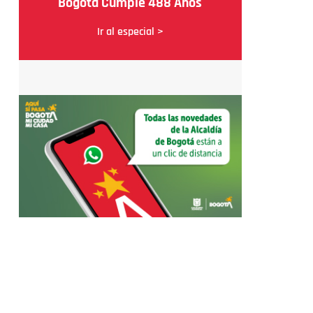
Bogotá Cumple 488 Años
Ir al especial >