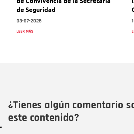
de Convivencia de la Secretaría
de Seguridad
03•07•2025
1
LEER MÁS
L
Nombre
C
Nombre
Tipo de comentario
M
¿Tienes algún comentario s
este contenido?