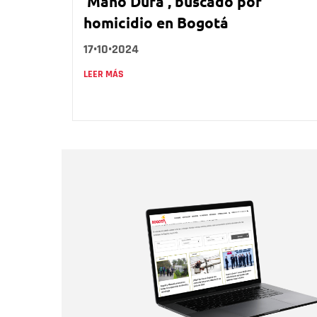
‘Mano Dura’, buscado por
homicidio en Bogotá
17•10•2024
LEER MÁS