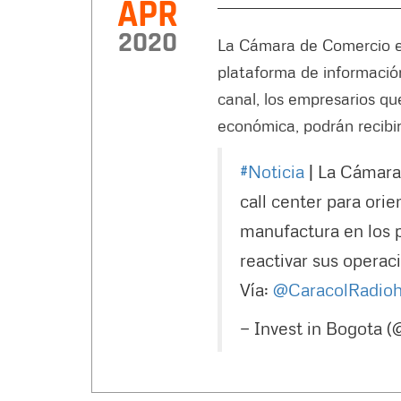
APR
2020
La Cámara de Comercio e 
plataforma de información
canal, los empresarios qu
económica, podrán recibir
#Noticia
| La Cámara
call center para ori
manufactura en los 
reactivar sus operac
Vía:
@CaracolRadio
— Invest in Bogota 