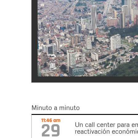
Minuto a minuto
Minuto
11:46 am
29
Un call center para e
a
reactivación económi
minuto