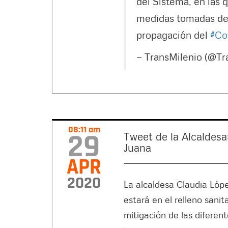
del Sistema, en las q
medidas tomadas desd
propagación del
#Co
— TransMilenio (@Tr
08:11 am
29
Tweet de la Alcaldesa:
Juana
APR
2020
La alcaldesa Claudia Lóp
estará en el relleno sani
mitigación de las diferent