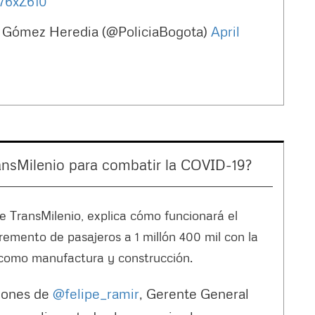
X76xZ610
o Gómez Heredia (@PoliciaBogota)
April
nsMilenio para combatir la COVID-19?
e TransMilenio, explica cómo funcionará el
remento de pasajeros a 1 millón 400 mil con la
 como manufactura y construcción.
iones de
@felipe_ramir
, Gerente General