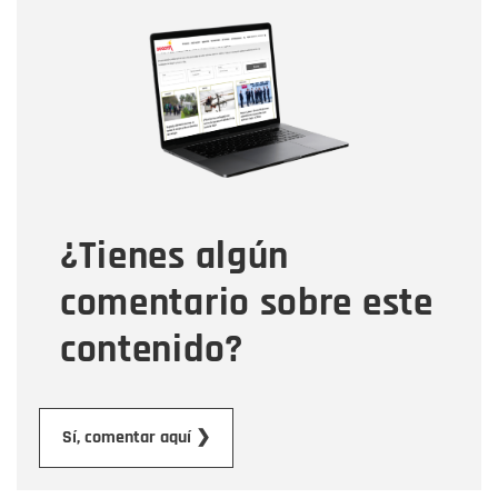
Nombre
Nombre
Correo electrónico
Tipo de comentario
¿Tienes algún
Mensaje
comentario sobre este
contenido?
Enviar
Sí, comentar aquí ❯