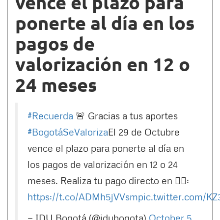
vence el plazo para
ponerte al día en los
pagos de
valorización en 12 o
24 meses
#Recuerda
🚨 Gracias a tus aportes
#BogotáSeValoriza
El 29 de Octubre
vence el plazo para ponerte al día en
los pagos de valorización en 12 o 24
meses. Realiza tu pago directo en 👉🏼:
https://t.co/ADMh5jVVsm
pic.twitter.com/K
— IDU Bogotá (@idubogota)
October 5,