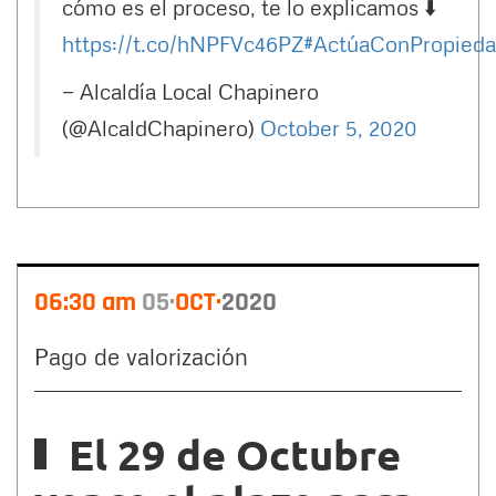
cómo es el proceso, te lo explicamos ⬇️
https://t.co/hNPFVc46PZ
#ActúaConPropied
— Alcaldía Local Chapinero
(@AlcaldChapinero)
October 5, 2020
06:30 am
05
OCT
2020
Pago de valorización
El 29 de Octubre