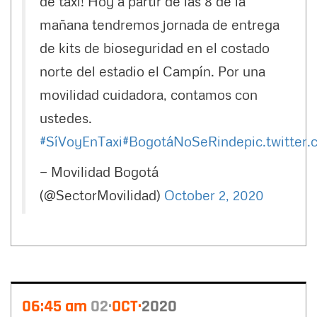
de taxi! Hoy a partir de las 8 de la
mañana tendremos jornada de entrega
de kits de bioseguridad en el costado
norte del estadio el Campín. Por una
movilidad cuidadora, contamos con
ustedes.
#SíVoyEnTaxi
#BogotáNoSeRinde
pic.twitter
— Movilidad Bogotá
(@SectorMovilidad)
October 2, 2020
06:45 am
02
OCT
2020