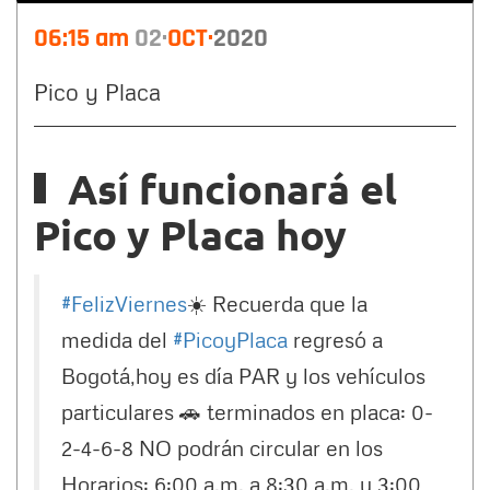
06:15 am
02
OCT
2020
Pico y Placa
Así funcionará el
Pico y Placa hoy
#FelizViernes
☀️ Recuerda que la
medida del
#PicoyPlaca
regresó a
Bogotá,hoy es día PAR y los vehículos
particulares 🚗 terminados en placa: 0-
2-4-6-8 NO podrán circular en los
Horarios: 6:00 a.m. a 8:30 a.m. y 3:00