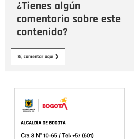
¿Tienes algún
Mensaje
comentario sobre este
contenido?
Enviar
Sí, comentar aquí ❯
ALCALDÍA DE BOGOTÁ
Cra 8 N° 10-65 / Tel:
+57 (601)