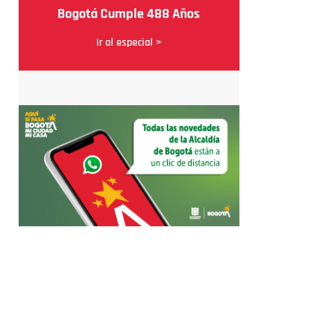
Bogotá Cumple 488 Años
Ir al especial >