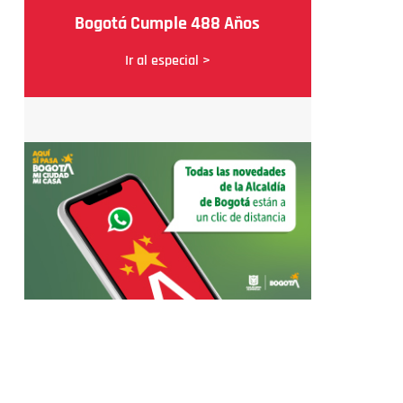
Bogotá Cumple 488 Años
Ir al especial >