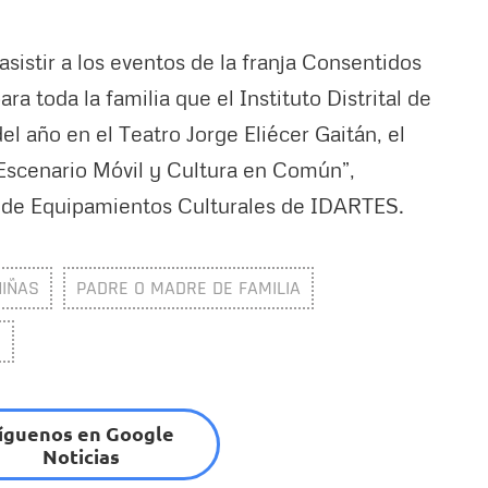
sistir a los eventos de la franja Consentidos
a toda la familia que el Instituto Distrital de
 del año en el Teatro Jorge Eliécer Gaitán, el
 Escenario Móvil y Cultura en Común”,
a de Equipamientos Culturales de IDARTES.
NIÑAS
PADRE O MADRE DE FAMILIA
S
íguenos en Google
Noticias