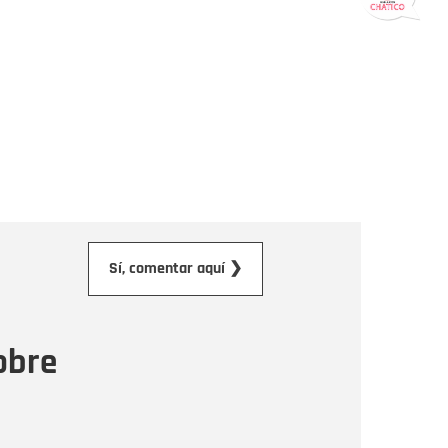
orreo electrónico
Sí, comentar aquí ❯
ensaje
obre