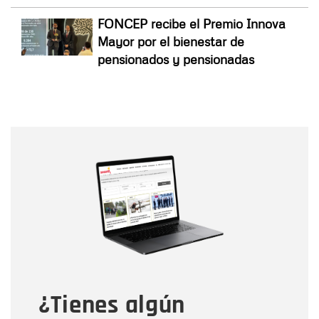
FONCEP recibe el Premio Innova
Mayor por el bienestar de
pensionados y pensionadas
Nombre
Nombre
Correo electrónico
Tipo de comentario
¿Tienes algún
Mensaje