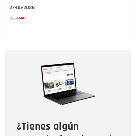
27•05•2026
LEER MÁS
Nombre
Nombre
Correo electrónico
Tipo de comentario
¿Tienes algún
Mensaje