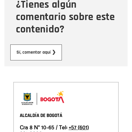
¿Tienes algún
Mensaje
comentario sobre este
contenido?
Enviar
Sí, comentar aquí ❯
ALCALDÍA DE BOGOTÁ
Cra 8 N° 10-65 / Tel:
+57 (601)