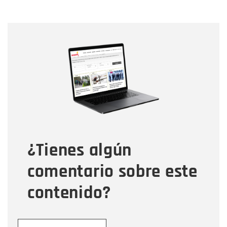
Nombre
Nombre
Correo electrónico
Tipo de comentario
¿Tienes algún
Mensaje
comentario sobre este
contenido?