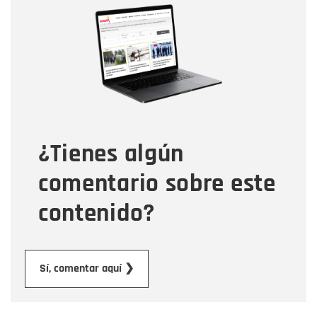
Nombre
Correo electrónico
Tipo de comentario
¿Tienes algún
Mensaje
comentario sobre este
contenido?
Enviar
Sí, comentar aquí ❯