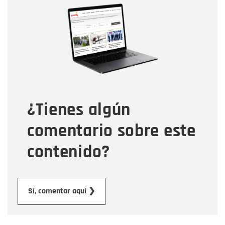
Nombre
Correo electrónico
Tipo de comentario
¿Tienes algún
Mensaje
comentario sobre este
contenido?
Enviar
Sí, comentar aquí ❯