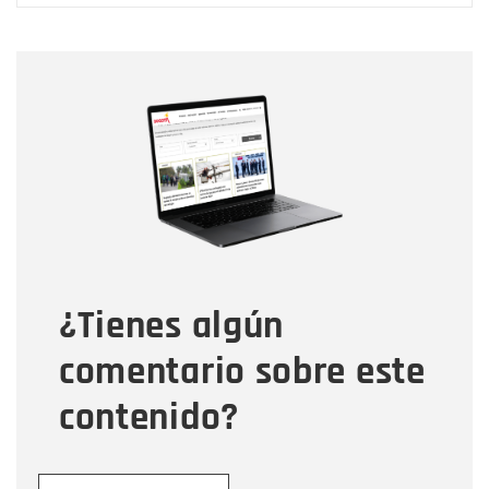
Nombre
Nombre
Correo electrónico
Tipo de comentario
¿Tienes algún
Mensaje
comentario sobre este
contenido?