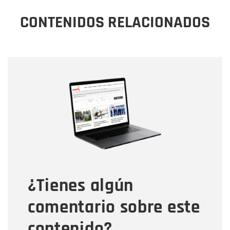
CONTENIDOS RELACIONADOS
Nombre
Nombre
Correo electrónico
Tipo de comentario
¿Tienes algún
Mensaje
comentario sobre este
contenido?