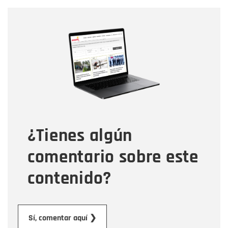
Nombre
Nombre
Correo electrónico
Tipo de comentario
¿Tienes algún
Mensaje
comentario sobre este
contenido?
Enviar
Sí, comentar aquí ❯