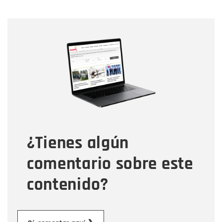
Nombre
Nombre
Correo electrónico
Tipo de comentario
¿Tienes algún
Mensaje
comentario sobre este
contenido?