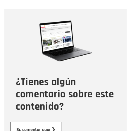
Nombre
Nombre
Correo electrónico
Tipo de comentario
¿Tienes algún
Mensaje
comentario sobre este
contenido?
Enviar
Sí, comentar aquí ❯