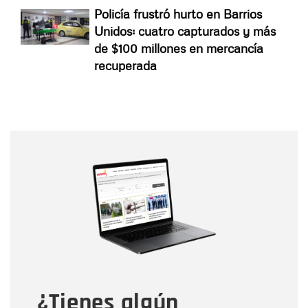
Policía frustró hurto en Barrios
Unidos: cuatro capturados y más
de $100 millones en mercancía
recuperada
Nombre
Nombre
Correo electrónico
Tipo de comentario
¿Tienes algún
Mensaje