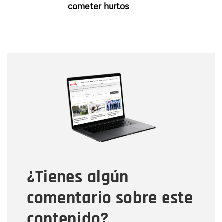
cometer hurtos
Nombre
Nombre
Correo electrónico
Tipo de comentario
¿Tienes algún
Mensaje
comentario sobre este
contenido?