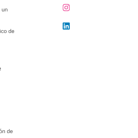
n un
ico de
e
ión de