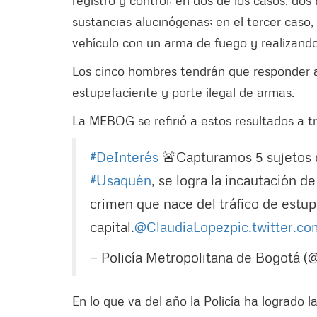
registro y control; en dos de los casos, do
sustancias alucinógenas; en el tercer cas
vehículo con un arma de fuego y realizando 
Los cinco hombres tendrán que responder ant
estupefaciente y porte ilegal de armas.
La MEBOG se refirió a estos resultados a tr
#DeInterés
🚨Capturamos 5 sujetos q
#Usaquén
, se logra la incautación 
crimen que nace del tráfico de estupe
capital.
@ClaudiaLopez
pic.twitter.
— Policía Metropolitana de Bogotá (
En lo que va del año la Policía ha logrado l