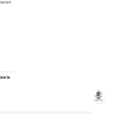
 nacen
oce la