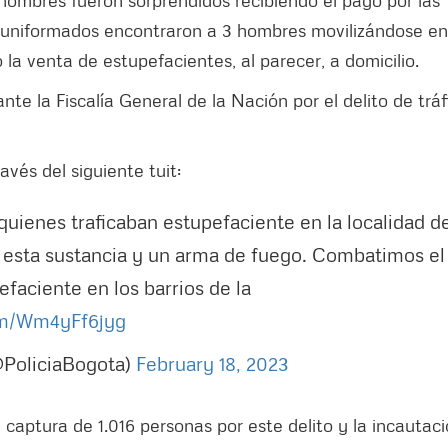
s hombres fueron sorprendidos recibiendo el pago por las
o, uniformados encontraron a 3 hombres movilizándose e
la venta de estupefacientes, al parecer, a domicilio.
e la Fiscalía General de la Nación por el delito de tráf
avés del siguiente tuit:
uienes traficaban estupefaciente en la localidad d
de esta sustancia y un arma de fuego. Combatimos el
faciente en los barrios de la
com/Wm4yFf6jyg
@PoliciaBogota)
February 18, 2023
a captura de 1.016 personas por este delito y la incautac