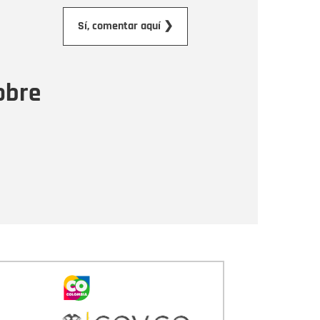
orreo electrónico
Sí, comentar aquí ❯
ensaje
obre
Enviar