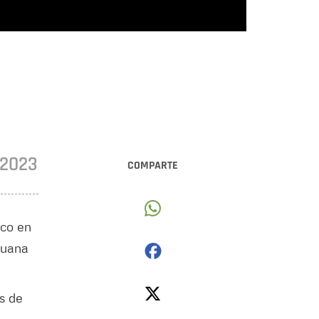
•2023
COMPARTE
ico en
huana
s de