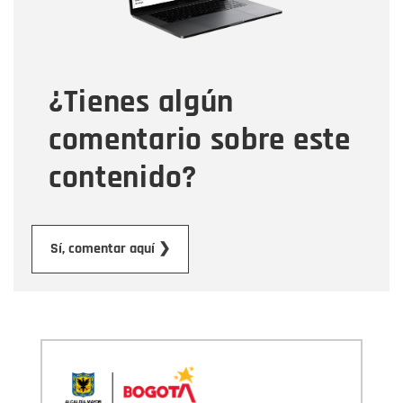
Tipo de comentario
¿Tienes algún
Mensaje
comentario sobre este
contenido?
Enviar
Sí, comentar aquí ❯