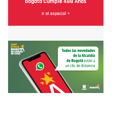
Bogotá Cumple 488 Años
Ir al especial >