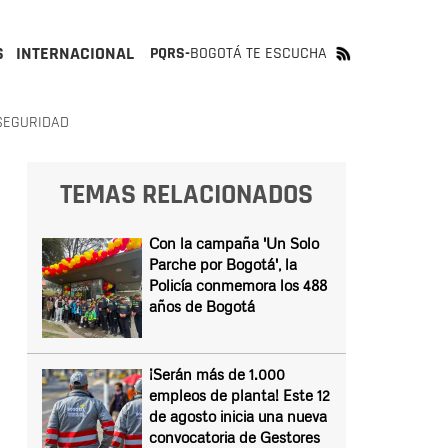
S
INTERNACIONAL
PQRS-
BOGOTÁ TE ESCUCHA
SEGURIDAD
TEMAS RELACIONADOS
Con la campaña 'Un Solo
Parche por Bogotá', la
Policía conmemora los 488
años de Bogotá
¡Serán más de 1.000
empleos de planta! Este 12
de agosto inicia una nueva
convocatoria de Gestores