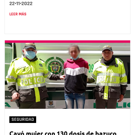
22•11•2022
LEER MÁS
SEGURIDAD
Cayó mujer con 130 dosis de bazuco