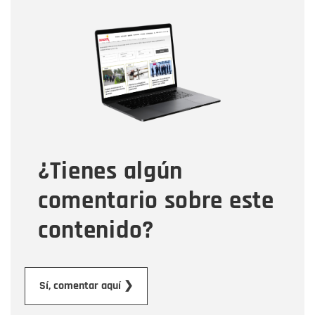
Nombre
Nombre
Correo electrónico
Tipo de comentario
¿Tienes algún
Mensaje
comentario sobre este
contenido?
Enviar
Sí, comentar aquí ❯