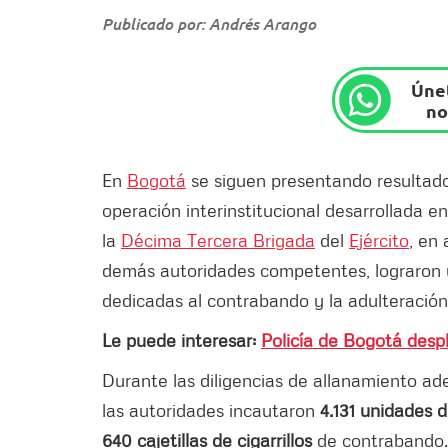
Publicado por: Andrés Arango
Únet
no
En
Bogotá
se siguen presentando resultados
operación interinstitucional desarrollada e
la
Décima Tercera Brigada
del
Ejército
, en 
demás autoridades competentes, lograron u
dedicadas al contrabando y la adulteración d
Le puede interesar:
Policía de Bogotá desp
Durante las diligencias de allanamiento ade
las autoridades incautaron
4.131 unidades d
640 cajetillas de cigarrillos
de contrabando. 