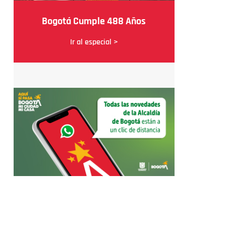
Bogotá Cumple 488 Años
Ir al especial >