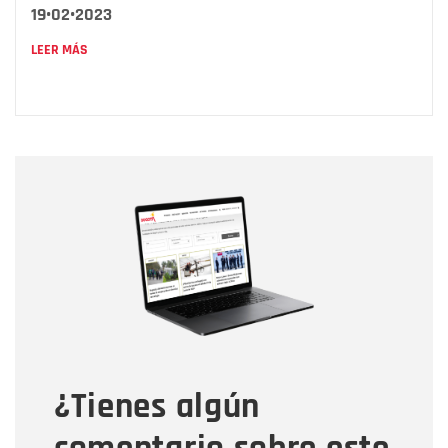
19•02•2023
LEER MÁS
Nombre
Nombre
Correo electrónico
Tipo de comentario
¿Tienes algún
Mensaje