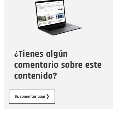
Nombre
Correo electrónico
Tipo de comentario
¿Tienes algún
Mensaje
comentario sobre este
contenido?
Enviar
Sí, comentar aquí ❯