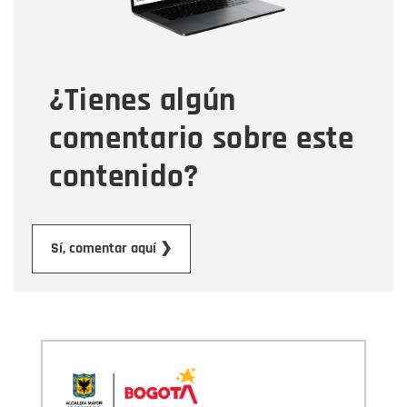
Tipo de comentario
¿Tienes algún
Mensaje
comentario sobre este
contenido?
Enviar
Sí, comentar aquí ❯