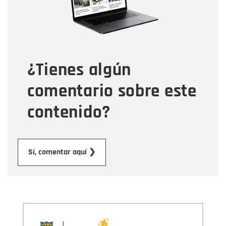
Tipo de comentario
¿Tienes algún
Mensaje
comentario sobre este
contenido?
Enviar
Sí, comentar aquí ❯