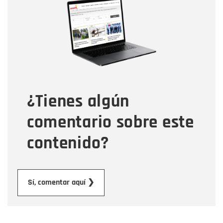
Nombre
Correo electrónico
Tipo de comentario
¿Tienes algún
Mensaje
comentario sobre este
contenido?
Enviar
Sí, comentar aquí ❯