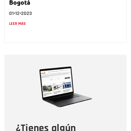
Bogotá
01•12•2023
LEER MÁS
Nombre
Nombre
Correo electrónico
Tipo de comentario
¿Tienes algún
Mensaje