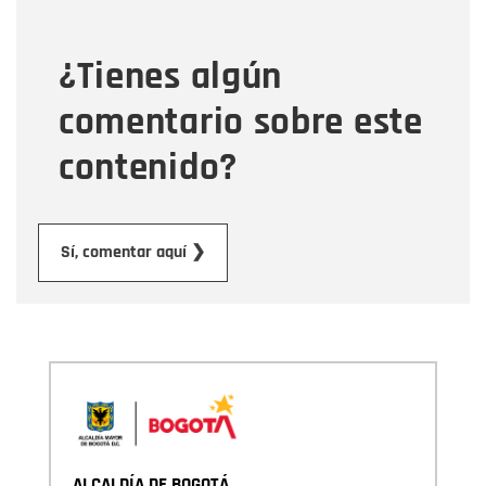
¿Tienes algún
Mensaje
comentario sobre este
contenido?
Enviar
Sí, comentar aquí ❯
ALCALDÍA DE BOGOTÁ