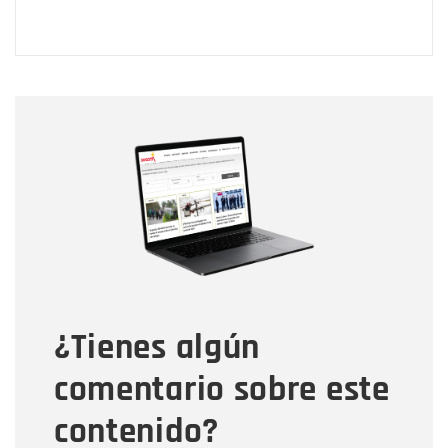
Nombre
Nombre
Correo electrónico
Tipo de comentario
¿Tienes algún
Mensaje
comentario sobre este
contenido?