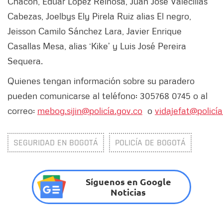
Chacón, Eduar López Reinosa, Juan José Valecillas
Cabezas, Joelbys Ely Pirela Ruiz alias El negro,
Jeisson Camilo Sánchez Lara, Javier Enrique
Casallas Mesa, alias ‘Kike’ y Luis José Pereira
Sequera.
Quienes tengan información sobre su paradero
pueden comunicarse al teléfono: 305768 0745 o al
correo:
mebog.sijin@policía.gov.co
o
vidajefat@policía
SEGURIDAD EN BOGOTÁ
POLICÍA DE BOGOTÁ
Síguenos en Google
Noticias