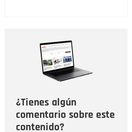
Nombre
Nombre
Correo electrónico
Tipo de comentario
¿Tienes algún
Mensaje
comentario sobre este
contenido?