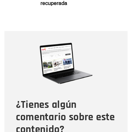
recuperada
Nombre
Nombre
Correo electrónico
Tipo de comentario
¿Tienes algún
Mensaje
comentario sobre este
contenido?