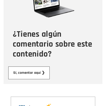
Tipo de comentario
¿Tienes algún
Mensaje
comentario sobre este
contenido?
Enviar
Sí, comentar aquí ❯