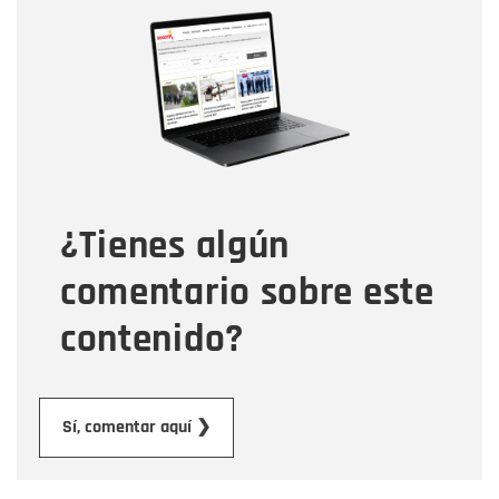
Nombre
Nombre
Correo electrónico
Tipo de comentario
¿Tienes algún
Mensaje
comentario sobre este
contenido?
Enviar
Sí, comentar aquí ❯