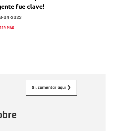
gente fue clave!
13•04•2023
EER MÁS
orreo electrónico
Sí, comentar aquí ❯
ensaje
obre