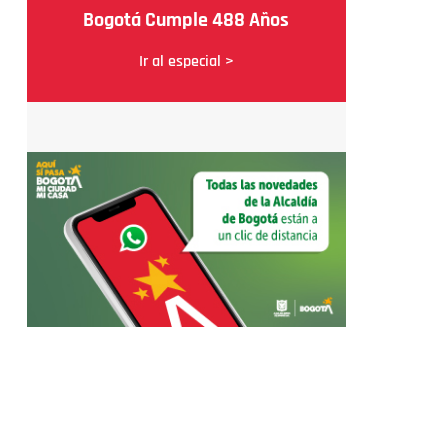
Bogotá Cumple 488 Años
Ir al especial >