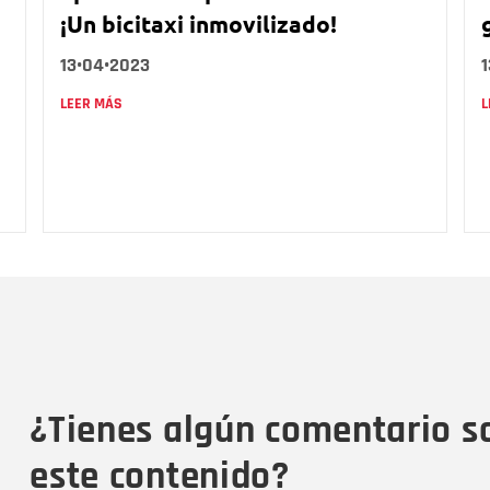
¡Un bicitaxi inmovilizado!
13•04•2023
LEER MÁS
L
Nombre
C
Nombre
Tipo de comentario
M
¿Tienes algún comentario s
este contenido?