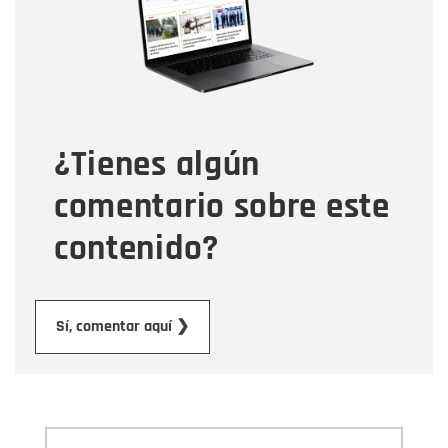
Correo electrónico
Tipo de comentario
¿Tienes algún
Mensaje
comentario sobre este
contenido?
Enviar
Sí, comentar aquí ❯