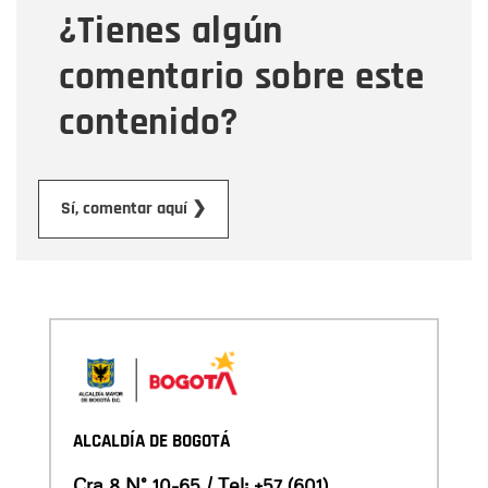
¿Tienes algún
Mensaje
comentario sobre este
contenido?
Enviar
Sí, comentar aquí ❯
ALCALDÍA DE BOGOTÁ
Cra 8 N° 10-65 / Tel:
+57 (601)